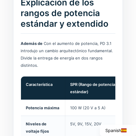
Explicación de los
rangos de potencia
estándar y extendido
Además de
Con el aumento de potencia, PD 3.1
introdujo un cambio arquitectónico fundamental.
Divide la entrega de energía en dos rangos
distintos.
Característica
SPR (Rango de potencia
EP
Italian
estándar)
Portuguese
Potencia máxima
100 W (20 V a 5 A)
24
French
English
Niveles de
5V, 9V, 15V, 20V
Ni
Spanish
voltaje fijos