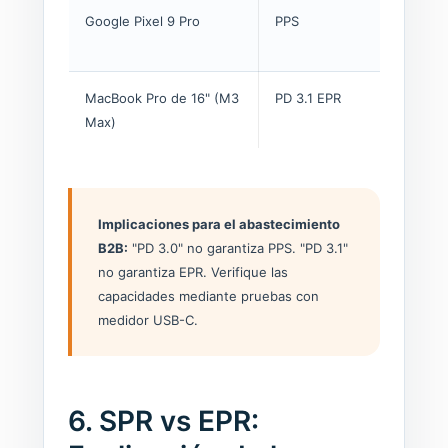
Google Pixel 9 Pro
PPS
No a
27W-
MacBook Pro de 16" (M3
PD 3.1 EPR
Carga
Max)
Implicaciones para el abastecimiento
B2B:
"PD 3.0" no garantiza PPS. "PD 3.1"
no garantiza EPR. Verifique las
capacidades mediante pruebas con
medidor USB-C.
6. SPR vs EPR: