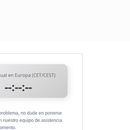
ual en Europa (CET/CEST)
--:--:--
 problema, no dude en ponerse
n nuestro equipo de asistencia
momento.