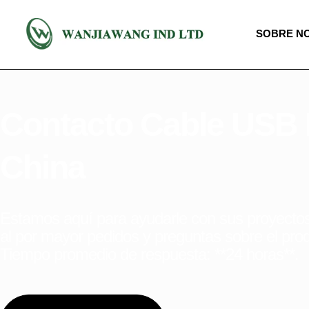
SOBRE N
Contacto Cable USB F
China
Estamos aquí para ayudarle con sus proyec
al por mayor pedidos y preguntas sobre el pro
Tiempo promedio de respuesta: **24 horas**.