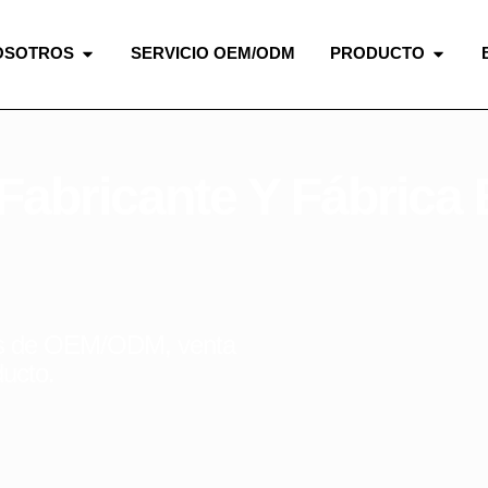
OSOTROS
SERVICIO OEM/ODM
PRODUCTO
abricante Y Fábrica 
tos de OEM/ODM, venta
ducto.