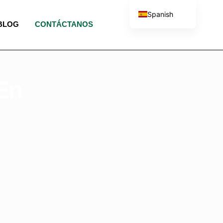
Spanish
BLOG
CONTÁCTANOS
English
French
Portuguese
Italian
En