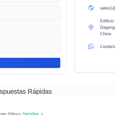
sales1
Edifici
Dagang 
China
Contáct
spuestas Rápidas
zado 100pcs.
Detalles →