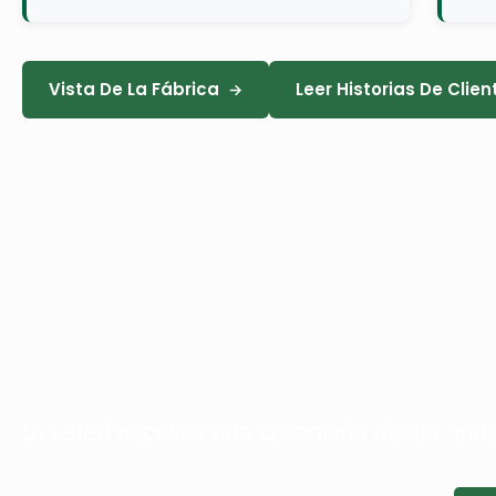
Vista De La Fábrica
Leer Historias De Clien
Si usted necesita una cotización rápida, mue