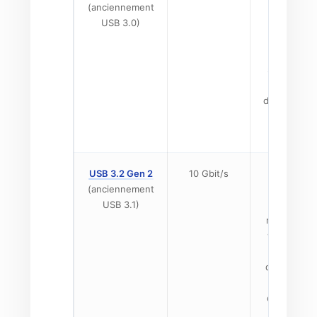
(anciennement
disques d
USB 3.0)
externes, 
clés usb, 
claviers et
souris. Tro
sur le bud
de dispositi
de nombr
smartphon
USB 3.2 Gen 2
10 Gbit/s
Plus rapi
(anciennement
externe S
USB 3.1)
meilleur
résolution,
webcams, 
stations
d'accueil et
De plus 
commun sur
milieu d