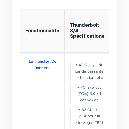
Des
Appli
Thunderbolt
Prati
Fonctionnalité
3/4
Des
Spécifications
Avan
Socia
Le Transfert De
Le tr
• 40 Gbit / s de
Données
d'une 
bande passante
fichier
bidirectionnelle
en moi
sec
• PCI Express
Modifie
(PCIe) 3.0 x4
direc
connexion
part
• 32 Gbit / s
exte
PCIe pour le
NVMe
a
stockage (TB4)
de 