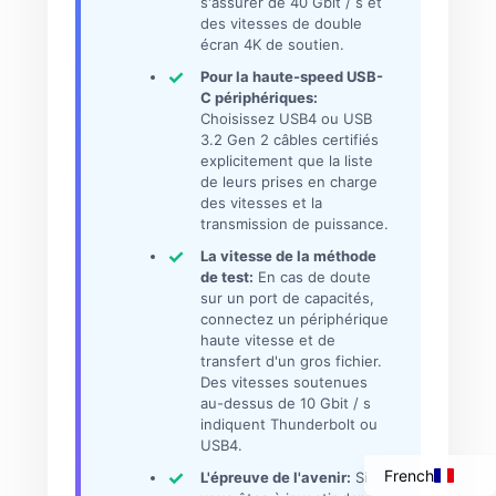
s'assurer de 40 Gbit / s et
des vitesses de double
écran 4K de soutien.
Pour la haute-speed USB-
C périphériques:
Choisissez USB4 ou USB
3.2 Gen 2 câbles certifiés
explicitement que la liste
de leurs prises en charge
des vitesses et la
transmission de puissance.
La vitesse de la méthode
de test:
En cas de doute
sur un port de capacités,
connectez un périphérique
Italian
haute vitesse et de
transfert d'un gros fichier.
Portuguese
Des vitesses soutenues
Spanish
au-dessus de 10 Gbit / s
indiquent Thunderbolt ou
English
USB4.
French
L'épreuve de l'avenir:
Si