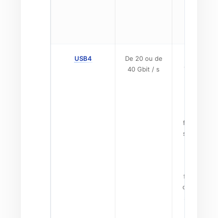
gamme d
ordinateu
portables
USB4
De 20 ou de
Basé sur 
40 Gbit / s
Thunderbol
de la
technolog
Peut soute
des
fonctionnal
similaires, 
la mise e
œuvre var
selon le
fabricant. 
ou ne peut
supporter 
Gpu.