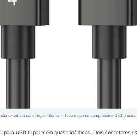
ia externa à construção interna — tudo o que os compradores B2B precisam a
-C para USB-C parecem quase idênticos. Dois conectores US