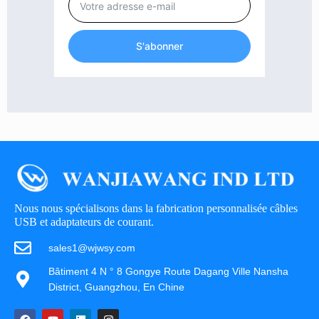
S'abonner
Nous nous spécialisons dans la fabrication personnalisée câbles
USB et adaptateurs de courant.
sales1@wjwsy.com
Bâtiment 4 N ° 8 Gongye Route Dagang Ville Nansha
District, Guangzhou, En Chine