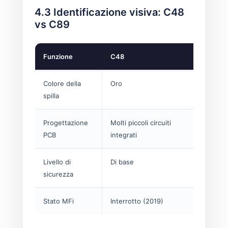
4.3 Identificazione visiva: C48
vs C89
Funzione
C48
C89
Colore della
Oro
Argent
spilla
Progettazione
Molti piccoli circuiti
singolo
PCB
integrati
dimensi
Livello di
Di base
Miglior
sicurezza
Stato MFi
Interrotto (2019)
Attivo