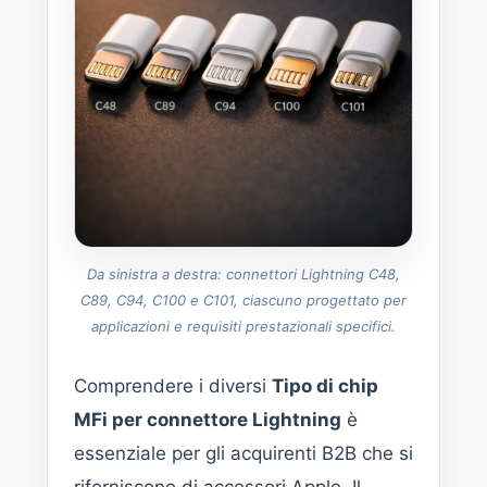
Da sinistra a destra: connettori Lightning C48,
C89, C94, C100 e C101, ciascuno progettato per
applicazioni e requisiti prestazionali specifici.
Comprendere i diversi
Tipo di chip
MFi per connettore Lightning
è
essenziale per gli acquirenti B2B che si