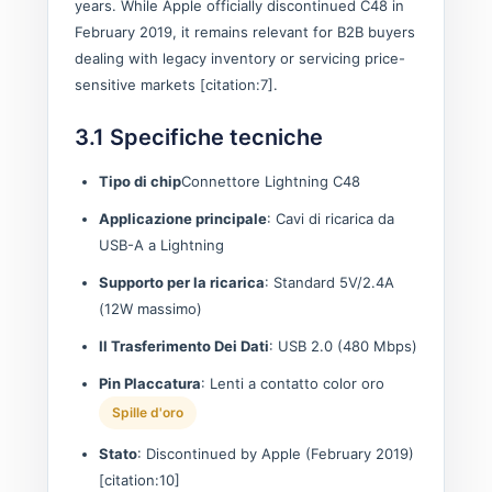
years. While Apple officially discontinued C48 in
February 2019, it remains relevant for B2B buyers
dealing with legacy inventory or servicing price-
sensitive markets [citation:7].
3.1 Specifiche tecniche
Tipo di chip
Connettore Lightning C48
Applicazione principale
: Cavi di ricarica da
USB-A a Lightning
Supporto per la ricarica
: Standard 5V/2.4A
(12W massimo)
Il Trasferimento Dei Dati
: USB 2.0 (480 Mbps)
Pin Placcatura
: Lenti a contatto color oro
Spille d'oro
Stato
: Discontinued by Apple (February 2019)
[citation:10]