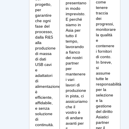
come
presentano
progetto,
tenere
in modo
per
traccia
imprevisto.
garantire
dei
E perché
che ogni
progressi,
siamo in
fase del
monitorare
Asia per
processo,
la qualità
tutto il
dalla R&S
e
tempo,
alla
contenere
lavorando
produzione
i fornitori
a fianco
di massa
di conto.
dei nostri
di dati
In breve,
partner
USB cavi
si
per
e
assume
mantenere
adattatori
tutte le
i vari
di
responsabilità
lavori di
alimentazione
per la
produzione
è
selezione
in pista, ci
efficiente,
e la
assicuriamo
affidabile,
gestione
che il
e senza
del diritto
vostro è
soluzione
Asiatici
di andare
di
partner
avanti per
continuità.
per il
il