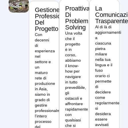
Proattiva
La
Gestione
Di
Comunicaz
Professionale
Problem
Trasparent
Del
Solving
Al di là di
Progetto
aggiornamenti
Una volta
Con
a
che il
decenni
ciascuna
progetto
di
pietra
è in
esperienza
miliare
corso,
nel
nella tua
abbiamo
settore e
lingua e il
il know-
un
fuso
how per
maturo
orario ci
navigare
rete di
permette
in tutto
produzione
di
prevedibile,
in Asia,
decidere
gli
siamo in
come
ostacoli e
grado di
regolarmente
affrontare
gestire
si
rapidamente
professionalmente
desidera
con
l'intero
essere
qualsiasi
processo
avvisati
che si
del