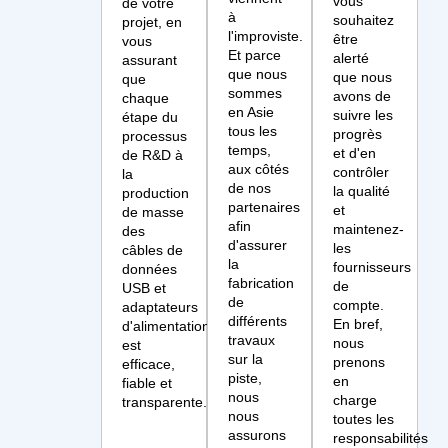
vous
de votre
à
souhaitez
projet, en
l'improviste.
être
vous
Et parce
alerté
assurant
que nous
que nous
que
sommes
avons de
chaque
en Asie
suivre les
étape du
tous les
progrès
processus
temps,
et d'en
de R&D à
aux côtés
contrôler
la
de nos
la qualité
production
partenaires
et
de masse
afin
maintenez-
des
d'assurer
les
câbles de
la
fournisseurs
données
fabrication
de
USB et
de
compte.
adaptateurs
différents
En bref,
d'alimentation
travaux
nous
est
sur la
prenons
efficace,
piste,
en
fiable et
nous
charge
transparente.
nous
toutes les
assurons
responsabilités