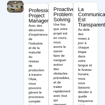
Proactive
La
Professional
Problem
Communica
Project
Solving
Est
Management
Transparen
Une fois
Avec des
que votre
Au-delà
décennies
projet est
des
d'expérience
en cours,
mises à
de
nous
jour à
l'industrie
avons le
chaque
et de la
savoir-
étape
maturité
faire de
dans
du
naviguer
votre
réseau
autour
langue et
de
des
le fuseau
production
obstacles
horaire,
à travers
prévisibles,
nous
l'Asie,
et de
vous
nous
traiter
laissons
pouvons
rapidement
décider à
gèrent le
avec tout
quelle
processus
qui
fréquence
complet
viennent