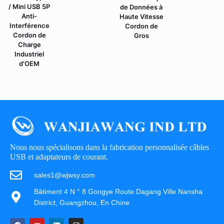
/ Mini USB 5P
de Données à
Anti-
Haute Vitesse
Interférence
Cordon de
Cordon de
Gros
Charge
Industriel
d'OEM
Nous nous spécialisons dans la fabrication personnalisée câbles
USB et adaptateurs de courant.
sales1@wjwsy.com
Bâtiment 4 N ° 8 Gongye Route Dagang Ville Nansha
District, Guangzhou, En Chine