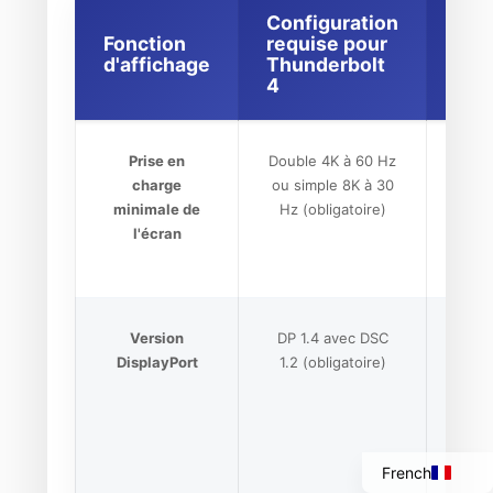
Configuration
Fonction
requise pour
Imp
d'affichage
Thunderbolt
US
4
Prise en
Double 4K à 60 Hz
Mo
charge
ou simple 8K à 30
minimale de
Hz (obligatoire)
l'écran
l'
Italian
Version
DP 1.4 avec DSC
DP 1
DisplayPort
1.2 (obligatoire)
l'i
Portuguese
Spanish
English
French