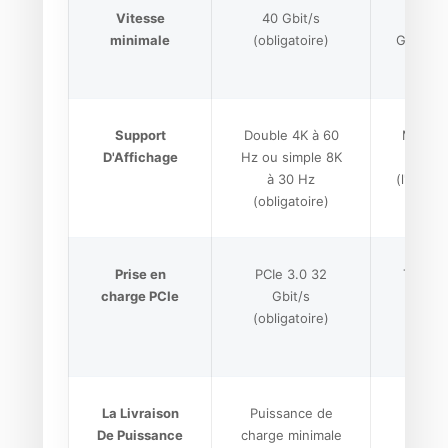
Vitesse
40 Gbit/s
20 Gbi
minimale
(obligatoire)
Gbit/s e
Support
Double 4K à 60
Mode al
D'Affichage
Hz ou simple 8K
Displ
à 30 Hz
(l'implé
(obligatoire)
va
Prise en
PCIe 3.0 32
Tunnel
charge PCIe
Gbit/s
(opti
(obligatoire)
La Livraison
Puissance de
USB 
De Puissance
charge minimale
(pui