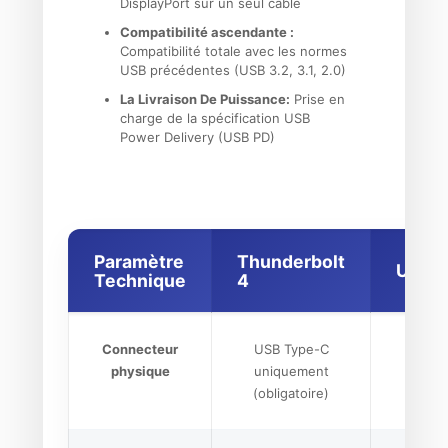
DisplayPort sur un seul câble
Compatibilité ascendante :
Compatibilité totale avec les normes
USB précédentes (USB 3.2, 3.1, 2.0)
La Livraison De Puissance:
Prise en
charge de la spécification USB
Power Delivery (USB PD)
Paramètre
Thunderbolt
USB4
Technique
4
Connecteur
USB Type-C
USB 
physique
uniquement
uniq
(obligatoire)
(oblig