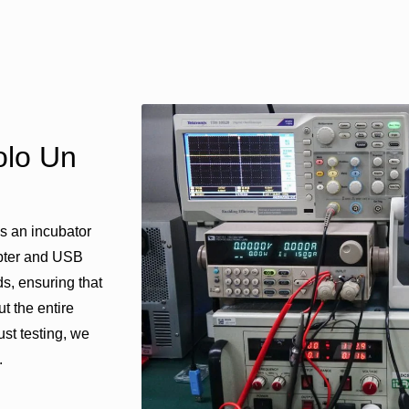
olo Un
’s an incubator
apter and USB
s, ensuring that
t the entire
st testing, we
.