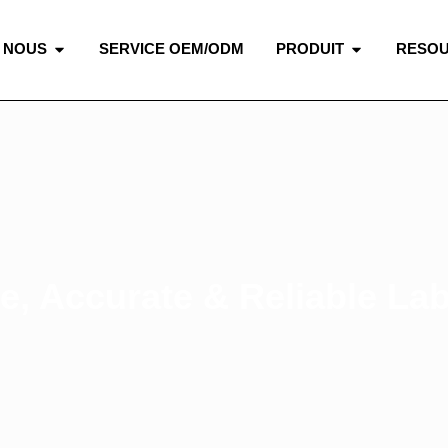
 NOUS
SERVICE OEM/ODM
PRODUIT
RESO
e, Accurate & Reliable La