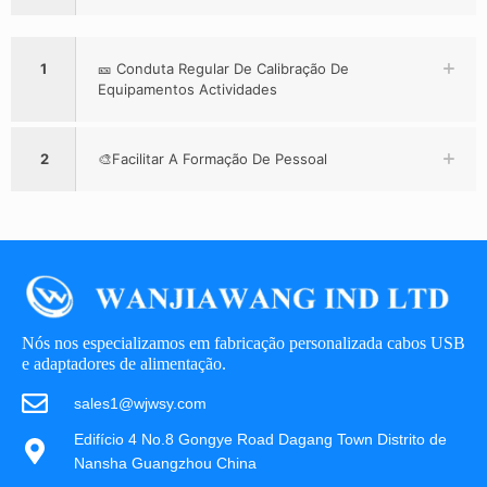
1
🎫 Conduta Regular De Calibração De
Equipamentos Actividades
2
🎨Facilitar A Formação De Pessoal
Nós nos especializamos em fabricação personalizada cabos USB
e adaptadores de alimentação.
sales1@wjwsy.com
Edifício 4 No.8 Gongye Road Dagang Town Distrito de
Nansha Guangzhou China