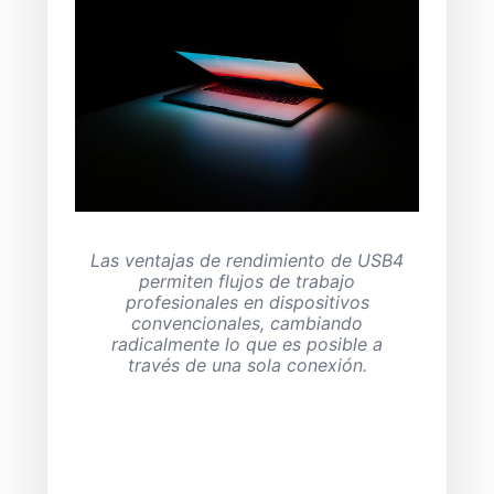
Las ventajas de rendimiento de USB4
permiten flujos de trabajo
profesionales en dispositivos
convencionales, cambiando
radicalmente lo que es posible a
través de una sola conexión.