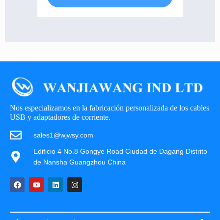
Nos especializamos en la fabricación personalizada de los cables
USB y adaptadores de corriente.
sales1@wjwsy.com
Edificio 4 No.8 Gongye Road Ciudad de Dagang Distrito
de Nansha Guangzhou China