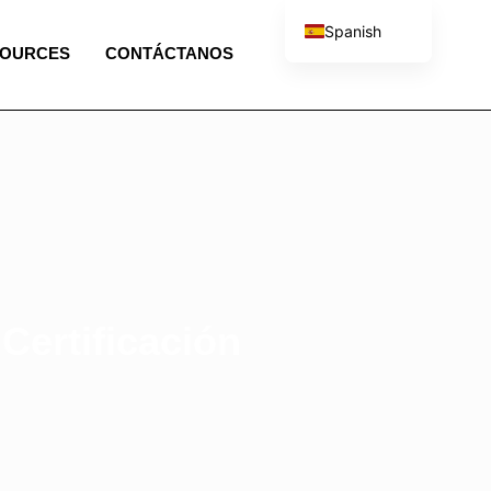
Spanish
SOURCES
CONTÁCTANOS
English
French
Portuguese
Italian
Certificación