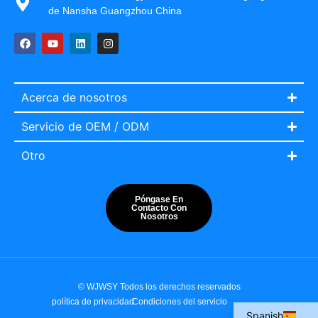
de Nansha Guangzhou China
Acerca de nosotros
Servicio de OEM / ODM
Otro
Póngase En
Contacto Con
Nosotros
Italian
Portuguese
French
© WJWSY Todos los derechos reservados
English
política de privacidad
Condiciones del servicio
Spanish