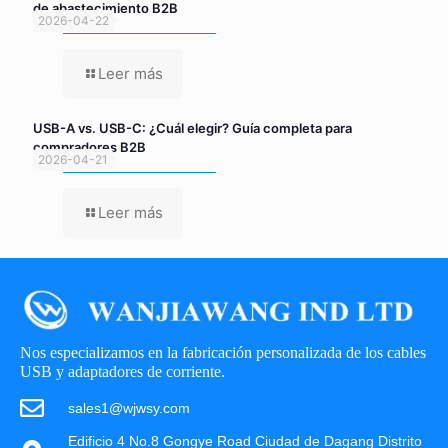
de abastecimiento B2B
2026-04-22
Leer más
USB-A vs. USB-C: ¿Cuál elegir? Guía completa para
compradores B2B
2026-04-21
Leer más
Nos especializamos en la fabricación personalizada de los cables
USB y adaptadores de corriente.
sales1@wjwsy.com
Edificio 4 No.8 Gongye Road Ciudad de Dagang Distrito