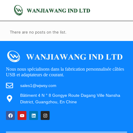
There are no posts on the list.
Nous nous spécialisons dans la fabrication personnalisée câbles
USB et adaptateurs de courant.
sales1@wjwsy.com
Bâtiment 4 N ° 8 Gongye Route Dagang Ville Nansha
District, Guangzhou, En Chine