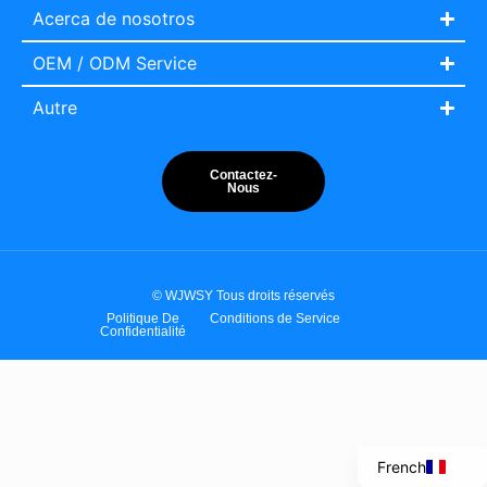
Acerca de nosotros
OEM / ODM Service
Autre
Contactez-
Nous
© WJWSY Tous droits réservés
Politique De
Conditions de Service
Italian
Confidentialité
Portuguese
Spanish
English
French