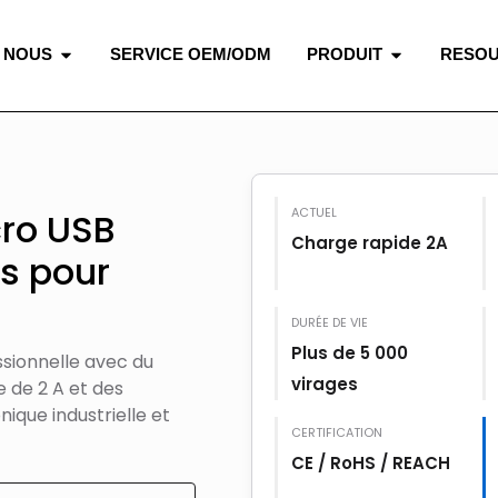
 NOUS
SERVICE OEM/ODM
PRODUIT
RESO
ACTUEL
cro USB
Charge rapide 2A
s pour
DURÉE DE VIE
Plus de 5 000
ssionnelle avec du
virages
 de 2 A et des
ique industrielle et
CERTIFICATION
CE / RoHS / REACH