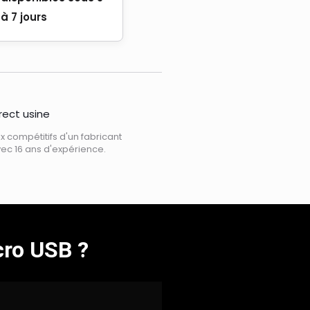
à 7 jours
rect usine
ix ​​compétitifs d'un fabricant
ec 16 ans d'expérience.
cro USB ?