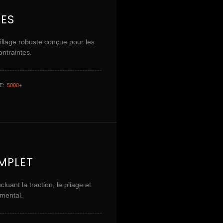
HES
illage robuste conçue pour les
ontraintes.
E:
5000+
MPLET
cluant la traction, le pliage et
emental.