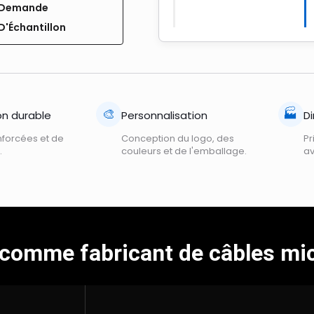
Demande
D'Échantillon
🎨
🏭
on durable
Personnalisation
Di
nforcées et de
Conception du logo, des
Pr
.
couleurs et de l'emballage.
av
comme fabricant de câbles mi