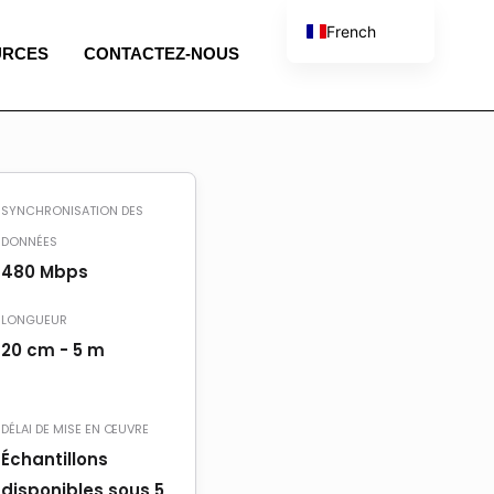
French
URCES
CONTACTEZ-NOUS
English
Spanish
Portuguese
Italian
SYNCHRONISATION DES
DONNÉES
480 Mbps
LONGUEUR
20 cm - 5 m
DÉLAI DE MISE EN ŒUVRE
Échantillons
disponibles sous 5