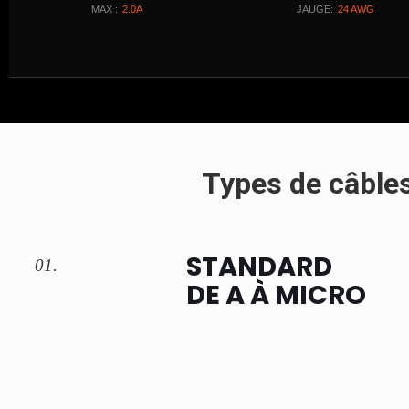
MAX :
2.0A
JAUGE:
24 AWG
Types de câble
STANDARD
01.
DE A À MICRO