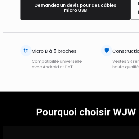
Demandez un devis pour des câbles
micro USB
🔌
🛡️
Micro B à 5 broches
Constructi
Compatibilité universelle
Vestes SR re
avec Android et l'IoT.
haute qualité
Pourquoi choisir WJW 