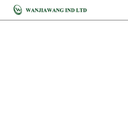
Fabbrica Di Adattatori Di
Alimentazione In Europa
| Produttore Di Caricabatterie
USB GaN
Produzione di caricabatterie certificati CE
ERP. GaN 20W-100W, USB C PD,
Adattatori multiporta. Linea SMT
automatizzata per i mercati europei.